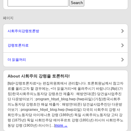
페이지
사회주의강령토론방
강령토론자료
더 읽을꺼리
About 사회주의 강령을 토론하자!
[tip]<강령토론자료>는 편집위원회에서 관리합니다. 토론회원님께서 참고자
료를 올리고자 할 경우에는, <더 읽을거리>에 올려주시기 바랍니다.[/tip] (가
칭)한국사회주의노동자당 강령초안 제출자 : 해방연대(준) 당건설사업추진
단 다운받아보기 : program_hbyd_blog.hwp (hwp파일) (가칭)한국사회주
의노동자당 강령초안 해설 제출자 : 해방연대(준) 당건설사업추진단 다운받
아보기 : programex_hbyd_blog.hwp (hwp파일) 각국의 사회주의 강령 사
회민주노동자당 아이제나흐 강령 (1869년) 독일 사회주의노동자당 고타 강
령 (1875년) 독일 사회민주당 에어푸르트 강령 (1891년) 러시아 사회민주노
동당 강령 (1903년) 러시아 […]
more →